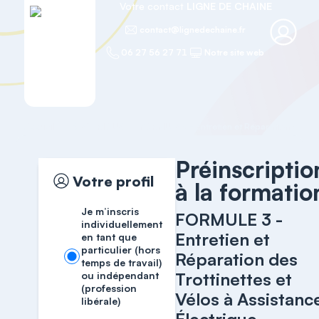
Votre contact
LIGNE DE CHAINE
contact@lignedechaine.fr
06 27 56 27 71
Notre site web
Accueil
ELECTRIQUE
Préinscriptio
Votre profil
à la formatio
Je m’inscris
FORMULE 3 -
individuellement
Entretien et
en tant que
particulier (hors
Réparation des
temps de travail)
Trottinettes et
ou indépendant
(profession
Vélos à Assistanc
libérale)