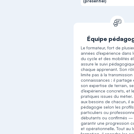
(présentiel)
Équipe pédago
Le formateur, fort de plusie
années d’expérience dans l
du cycle et des mobilités é
assure le suivi pédagogiqu
chaque apprenant. Son rôl
limite pas à la transmission
connaissances : il partage
son expertise de terrain, s
d’expérience concrets, et 
pratiques issues du métier. 
aux besoins de chacun, il 
pédagogie selon les profil
particuliers ou professionne
débutants ou confirmés —
garantir une progression 
et opérationnelle. Tout au 
formation, il encadre les ex