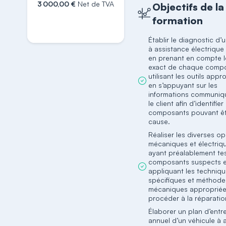
3 000,00 €
Net de TVA
Objectifs de la
formation
S'inscrire
Établir le diagnostic d’
à assistance électriqu
en prenant en compte l
exact de chaque compo
utilisant les outils appr
en s’appuyant sur les
informations communiq
le client afin d’identifier
composants pouvant êt
cause.
Réaliser les diverses o
mécaniques et électriq
ayant préalablement tes
composants suspects e
appliquant les techniq
spécifiques et méthode
mécaniques appropriée
procéder à la réparatio
Élaborer un plan d’entr
annuel d’un véhicule à 