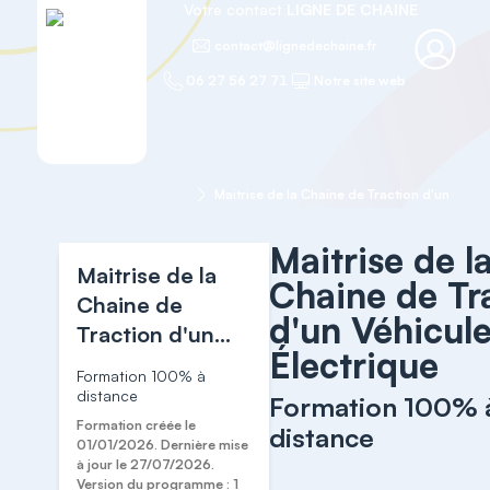
Votre contact
LIGNE DE CHAINE
contact@lignedechaine.fr
06 27 56 27 71
Notre site web
Accueil
ELECTRIQUE
Maitrise de l
Maitrise de la
Chaine de Tr
Chaine de
d'un Véhicul
Traction d'un
Électrique
Véhicule
Formation 100% à
Électrique
distance
Formation 100% 
Formation créée le
distance
01/01/2026. Dernière mise
à jour le 27/07/2026.
Version du programme : 1