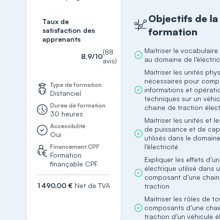
Objectifs de la
Taux de
formation
satisfaction des
apprenants
Maitriser le vocabulaire
(88
8,9/10
au domaine de l’électric
avis)
Maitriser les unités phy
nécessaires pour comp
Type de formation
informations et opérati
Distanciel
techniques sur un véhic
Durée de formation
chaine de traction élec
30 heures
Maitriser les unités et l
Accessibilité
de puissance et de cap
Oui
utilisés dans le domain
l’électricité
Financement CPF
Formation
Expliquer les effets d’u
finançable CPF
électrique utilisé dans 
composant d’une chain
1 490,00 €
Net de TVA
traction
Maitriser les rôles de to
S'inscrire
composants d’une chai
traction d’un véhicule é